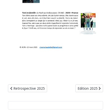
Article précédent : Retrospective 2025
Article suivant : Edit
Retrospective 2025
Edition 2025