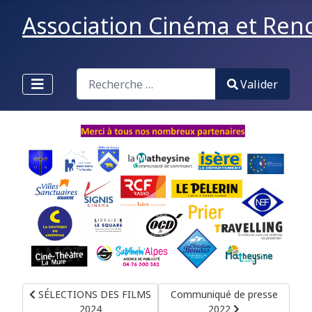
Association Cinéma et Renco
Valider
Valider
Type 2 or more characters for results.
Article précédent : SÉLECTIONS DES FILMS 2024
Article suivant : Communiqué 
SÉLECTIONS DES FILMS
Communiqué de presse
2024
2022