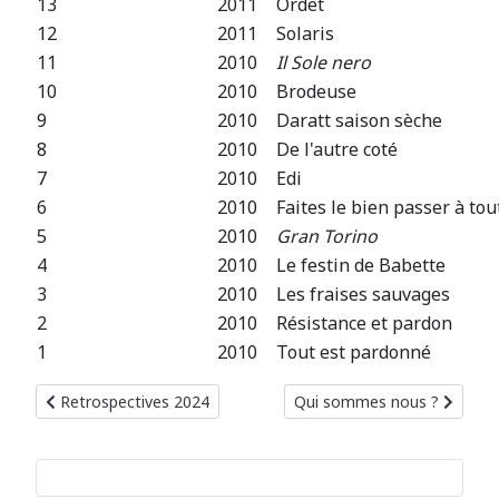
13
2011
Ordet
12
2011
Solaris
11
2010
Il Sole nero
10
2010
Brodeuse
9
2010
Daratt saison sèche
8
2010
De l'autre coté
7
2010
Edi
6
2010
Faites le bien passer à to
5
2010
Gran Torino
4
2010
Le festin de Babette
3
2010
Les fraises sauvages
2
2010
Résistance et pardon
1
2010
Tout est pardonné
Article précédent : Retrospectives 2024
Article suivant : Qui somme
Retrospectives 2024
Qui sommes nous ?