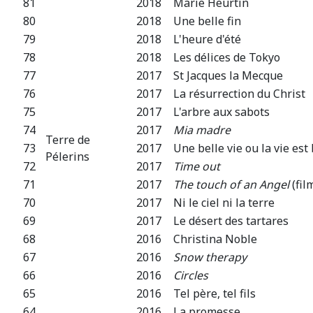
81
2018
Marie Heurtin
80
2018
Une belle fin
79
2018
L'heure d'été
78
2018
Les délices de Tokyo
77
2017
St Jacques la Mecque
76
2017
La résurrection du Christ
75
2017
L'arbre aux sabots
74
2017
Mia madre
Terre de
73
2017
Une belle vie ou la vie est 
Pélerins
72
2017
Time out
71
2017
The touch of an Angel
(fil
70
2017
Ni le ciel ni la terre
69
2017
Le désert des tartares
68
2016
Christina Noble
67
2016
Snow therapy
66
2016
Circles
65
2016
Tel père, tel fils
64
2016
La promesse