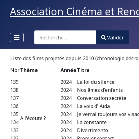
Association Cinéma et Renco
Valider
Valider
Type 2 or more characters for results.
Liste des films projetés depuis 2010 (chronologie décro
Nbr
Thème
Année
Titre
139
2024
La loi du silence
138
2024
Nos âmes d'enfants
137
2024
Conversation secrète
136
2024
La voix d' Aïda
135
2024
Je verrai toujours vos vis
A l'écoute ?
134
2024
La constante
133
2024
Divertimento
132
2024
Premier contact