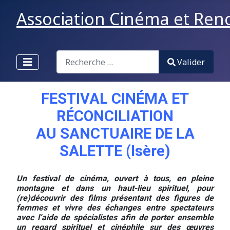
Association Cinéma et Renco
Valider
Valider
Type 2 or more characters for results.
FESTIVAL CINÉMA ET
RÉCONCILIATION
AU SANCTUAIRE DE LA
SALETTE (Isère)
Un festival de cinéma, ouvert à tous, en pleine
montagne et dans un haut-lieu spirituel, pour
(re)découvrir des films présentant des figures de
femmes et vivre des échanges entre spectateurs
avec l’aide de spécialistes afin de porter ensemble
un regard spirituel et cinéphile sur des œuvres