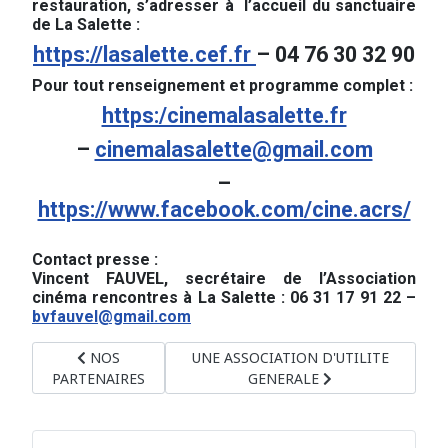
restauration, s’adresser à l’accueil du sanctuaire
de La Salette :
https://lasalette.cef.fr
– 04 76 30 32 90
Pour tout renseignement et programme complet :
https:/cinemalasalette.fr
–
cinemalasalette@gmail.com
–
https://www.facebook.com/cine.acrs/
Contact presse :
Vincent FAUVEL, secrétaire de l’Association
cinéma rencontres à La Salette : 06 31 17 91 22 –
bvfauvel@gmail.com
Article précédent : NOS PARTENAIRES
Article suivant : UNE ASSOCIATION D
NOS
UNE ASSOCIATION D'UTILITE
PARTENAIRES
GENERALE